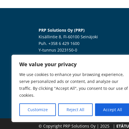
PRP Solutions Oy (PRP)
Kisällintie 8, FI-60100 Seinäjoki
Puh. +358 6 429 1600
Y-tunnus 2023150-0
Tietosuoja
We value your privacy
Duuri Group Oy
We use cookies to enhance your browsing experience,
_________________
serve personalized ads or content, and analyze our
traffic. By clicking "Accept All", you consent to our use of
cookies.
Customize
Reject All
Accept All
© Copyright PRP Solutions Oy | 2025 |
ETÄTU