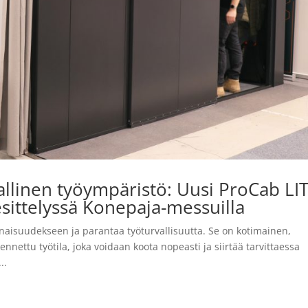
llinen työympäristö: Uusi ProCab LI
 esittelyssä Konepaja-messuilla
naisuudekseen ja parantaa työturvallisuutta. Se on kotimainen,
ennettu työtila, joka voidaan koota nopeasti ja siirtää tarvittaessa
..